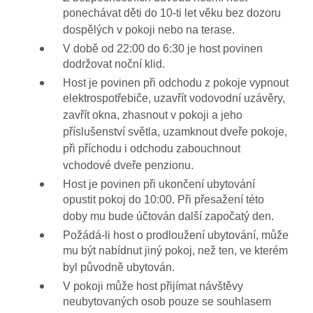
ponechávat děti do 10-ti let věku bez dozoru
dospělých v pokoji nebo na terase.
V době od 22:00 do 6:30 je host povinen
dodržovat noční klid.
Host je povinen při odchodu z pokoje vypnout
elektrospotřebiče, uzavřít vodovodní uzávěry,
zavřít okna, zhasnout v pokoji a jeho
příslušenství světla, uzamknout dveře pokoje,
při příchodu i odchodu zabouchnout
vchodové dveře penzionu.
Host je povinen při ukončení ubytování
opustit pokoj do 10:00. Při přesažení této
doby mu bude účtován další započatý den.
Požádá-li host o prodloužení ubytování, může
mu být nabídnut jiný pokoj, než ten, ve kterém
byl původně ubytován.
V pokoji může host přijímat návštěvy
neubytovaných osob pouze se souhlasem