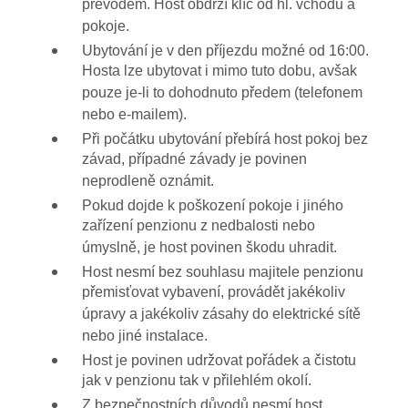
převodem. Host obdrží klíč od hl. vchodu a
pokoje.
Ubytování je v den příjezdu možné od 16:00.
Hosta lze ubytovat i mimo tuto dobu, avšak
pouze je-li to dohodnuto předem (telefonem
nebo e-mailem).
Při počátku ubytování přebírá host pokoj bez
závad, případné závady je povinen
neprodleně oznámit.
Pokud dojde k poškození pokoje i jiného
zařízení penzionu z nedbalosti nebo
úmyslně, je host povinen škodu uhradit.
Host nesmí bez souhlasu majitele penzionu
přemisťovat vybavení, provádět jakékoliv
úpravy a jakékoliv zásahy do elektrické sítě
nebo jiné instalace.
Host je povinen udržovat pořádek a čistotu
jak v penzionu tak v přilehlém okolí.
Z bezpečnostních důvodů nesmí host