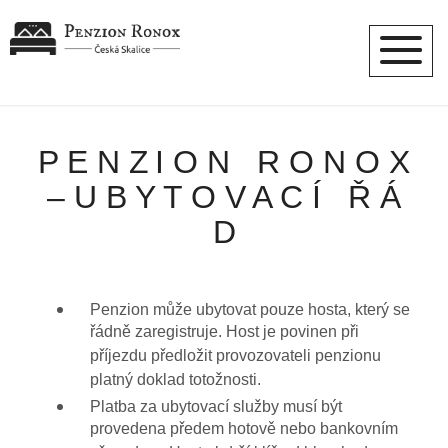
P E N Z I O N R O N O X
– U B Y T O V A C Í Ř Á
D
Penzion může ubytovat pouze hosta, který se
řádně zaregistruje. Host je povinen při
příjezdu předložit provozovateli penzionu
platný doklad totožnosti.
Platba za ubytovací služby musí být
provedena předem hotově nebo bankovním